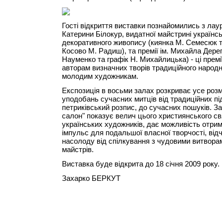
Гості відкриття виставки познайомились з лаур
Катерини Білокур, видатної майстрині українс
декоративного живопису (киянка М. Семесюк т
Косово М. Радиш), та премії ім. Михайла Дере
Науменко та графік Н. Михайлицька) - ці прем
авторам визначних творів традиційного народн
молодим художникам.
Експозиція в восьми залах розкриває усе розм
уподобань сучасних митців від традиційних під
петриківський розпис, до сучасних пошуків. За
салон" показує велич цього християнського с
українських художників, дає можливість отри
імпульс для подальшої власної творчості, від
насолоду від спілкування з чудовими витвор
майстрів.
Виставка буде відкрита до 18 січня 2009 року.
Захарко БЕРКУТ