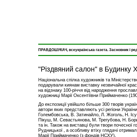
ПРАВДОШУКАЧ, всеукраїнська газета. Засновник і ре
"Різдвяний салон" в Будинку 
Національна спілка художників та Міністерств
подарували киянам виставку незвичайної краси
на відзнаку 100-річчя від народження прославл
художниці Марії Оксентіївни Приймаченко (190
До експозиції увійшло більше 300 творів украї
автори яких представляють усі регіони України
Голембовська, В. Затинайло, Л. Жоголь, Н. Ісу
Пікуш, М. Севастьянова, М. Трегубова, Н. Бор
та ін. Також на виставці були твори почесної го
Рудницької , а особливу втіху глядачі отримал
Марії Приймаченко (з фондів НСХУ).