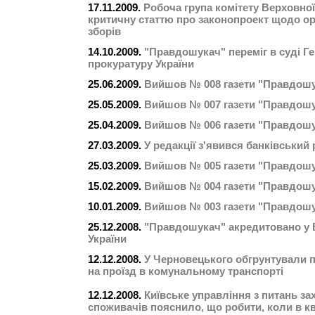
17.11.2009.
Робоча група комітету Верховно
критичну статтю про законопроект щодо ор
зборів
14.10.2009.
"Правдошукач" переміг в суді Г
прокуратуру України
25.06.2009.
Вийшов № 008 газети "Правдош
25.05.2009.
Вийшов № 007 газети "Правдош
25.04.2009.
Вийшов № 006 газети "Правдош
27.03.2009.
У редакції з'явився банківський
25.03.2009.
Вийшов № 005 газети "Правдош
15.02.2009.
Вийшов № 004 газети "Правдош
10.01.2009.
Вийшов № 003 газети "Правдош
25.12.2008.
"Правдошукач" акредитовано у 
України
12.12.2008.
У Черновецького обгрунтували 
на проїзд в комунальному транспорті
12.12.2008.
Київське управління з питань за
споживачів пояснило, що робити, коли в к