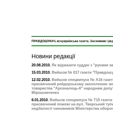
ПРАВДОШУКАЧ, всеукраїнська газета. Засновник і ре
Новини редакції
20.08.2010.
Як відмазати суддю з "руками з
15.03.2010.
Вийшов № 017 газети "Правдош
12.02.2010.
Вийшов спецвипуск № А16 газет
присвячений рейдерському захопленню зе
товариства "Арсеналець-6" народним депу
Мірошниченко
6.01.2010.
Вийшов спецвипуск № Т15 газети
присвячений пожежі на вул. Тверський тупи
недбалості чиновників Міністерства оборо