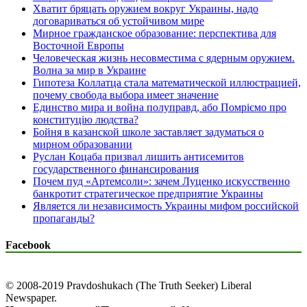
Хватит бряцать оружием вокруг Украины, надо
договариваться об устойчивом мире
Мирное гражданское образование: перспектива для
Восточной Европы
Человеческая жизнь несовместима с ядерным оружием.
Волна за мир в Украине
Гипотеза Коллатца стала математической иллюстрацией,
почему свобода выбора имеет значение
Единство мира и война полуправд, або Помріємо про
конституцію людства?
Бойня в казанской школе заставляет задуматься о
мирном образовании
Руслан Коцаба призвал лишить антисемитов
государственного финансирования
Почем пуд «Артемсоли»: зачем Луценко искусственно
банкротит стратегическое предприятие Украины
Является ли независимость Украины мифом российской
пропаганды?
Facebook
© 2008-2019 Pravdoshukach (The Truth Seeker) Liberal
Newspaper.