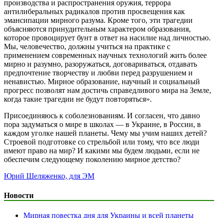
производства и распространения оружия, террора
антилиберальных радикалов против просвещения как
эмансипации мирного разума. Кроме того, эти трагедии
объясняются принудительным характером образования,
которое провоцирует бунт в ответ на насилие над личностью.
Мы, человечество, должны учиться на практике с
применением современных научных технологий жить более
мирно и разумно, разоружаться, договариваться, отдавать
предпочтение творчеству и любви перед разрушением и
ненавистью. Мирное образование, научный и социальный
прогресс позволят нам достичь справедливого мира на Земле,
когда такие трагедии не будут повторяться».
Присоединяюсь к соболезнованиям. И согласен, что давно
пора задуматься о мире в школах — в Украине, в России, в
каждом уголке нашей планеты. Чему мы учим наших детей?
Строевой подготовке со стрельбой или тому, что все люди
имеют право на мир? И какими мы будем людьми, если не
обеспечим следующему поколению мирное детство?
Юрий Шеляженко, для ЭМ
Новости
Мирная повестка дня для Украины и всей планеты