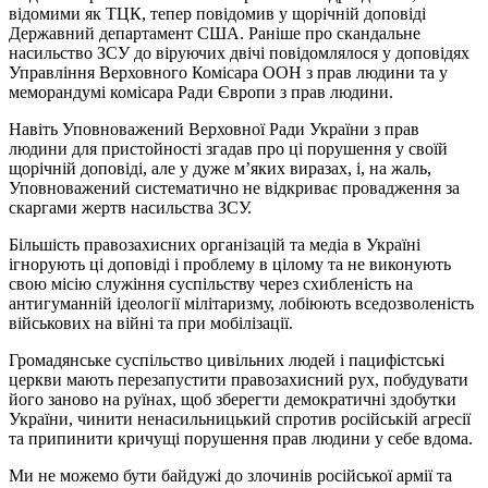
відомими як ТЦК, тепер повідомив у щорічній доповіді
Державний департамент США. Раніше про скандальне
насильство ЗСУ до віруючих двічі повідомлялося у доповідях
Управління Верховного Комісара ООН з прав людини та у
меморандумі комісара Ради Європи з прав людини.
Навіть Уповноважений Верховної Ради України з прав
людини для пристойності згадав про ці порушення у своїй
щорічній доповіді, але у дуже м’яких виразах, і, на жаль,
Уповноважений систематично не відкриває провадження за
скаргами жертв насильства ЗСУ.
Більшість правозахисних організацій та медіа в Україні
ігнорують ці доповіді і проблему в цілому та не виконують
свою місію служіння суспільству через схибленість на
антигуманній ідеології мілітаризму, лобіюють вседозволеність
військових на війні та при мобілізації.
Громадянське суспільство цивільних людей і пацифістські
церкви мають перезапустити правозахисний рух, побудувати
його заново на руїнах, щоб зберегти демократичні здобутки
України, чинити ненасильницький спротив російській агресії
та припинити кричущі порушення прав людини у себе вдома.
Ми не можемо бути байдужі до злочинів російської армії та