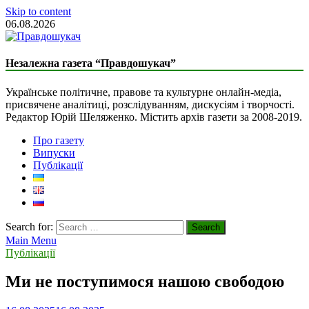
Skip to content
06.08.2026
The Truth Seeker
Liberal Newspaper
Незалежна газета “Правдошукач”
Українське політичне, правове та культурне онлайн-медіа,
присвячене аналітиці, розслідуванням, дискусіям і творчості.
Редактор Юрій Шеляженко. Містить архів газети за 2008-2019.
Про газету
Випуски
Публікації
Search for:
Main Menu
Публікації
Ми не поступимося нашою свободою