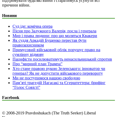
підтримувати будь-які війни і старатимусь усунути всі
причини війни.
Новини
Суд іде: комічна опера
Пісня про Залужного Валерія, посла і генерала
Мир і права людини: про що моляться Квакери
Як суддя Аркадій Бущенко перестав бути
правозахисником
Примусовий військовий облік порушує право на
сумлінну відмову
Пацифісти посилюватимуть ненасильницький спротив
Про “мирний план Трампа”
Хто стане правою рукою Зеленського: інноватор чи
генерал? Як не допустити військового перевороту
Ми не поступимося нашою свободою
Пам’яті трагедій Нагасакі та Єгерштеттера: брифінг
“Голос Совісті”
Facebook
© 2008-2019 Pravdoshukach (The Truth Seeker) Liberal