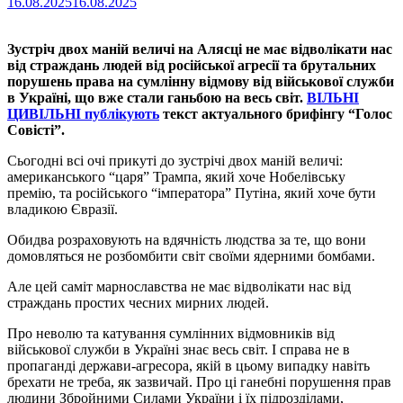
16.08.2025
16.08.2025
Зустріч двох маній величі на Алясці не має відволікати нас
від страждань людей від російської агресії та брутальних
порушень права на сумлінну відмову від військової служби
в Україні, що вже стали ганьбою на весь світ.
ВІЛЬНІ
ЦИВІЛЬНІ публікують
текст актуального брифінгу “Голос
Совісті”.
Сьогодні всі очі прикуті до зустрічі двох маній величі:
американського “царя” Трампа, який хоче Нобелівську
премію, та російського “імператора” Путіна, який хоче бути
владикою Євразії.
Обидва розраховують на вдячність людства за те, що вони
домовляться не розбомбити світ своїми ядерними бомбами.
Але цей саміт марнославства не має відволікати нас від
страждань простих чесних мирних людей.
Про неволю та катування сумлінних відмовників від
військової служби в Україні знає весь світ. І справа не в
пропаганді держави-агресора, якій в цьому випадку навіть
брехати не треба, як зазвичай. Про ці ганебні порушення прав
людини Збройними Силами України і їх підрозділами,