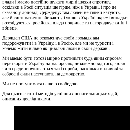
влади і маємо постійно шукати мирні шляхи спротиву,
оскільки в Росії ситуація ще гірше, ніж в Україні, і про це
сказано у доповіді Держдепу: там людей не тільки катують,
але й систематично вбивають, і якщо в Україні окремі випадки
розслідуються, російська влада покриває та нагороджує катів і
вбивць.
Держдеп США не рекомендує своїм громадянам
подорожувати і в Україну, і в Росію, але ми не туристи і
хочемо жити вільно як цивільні люди в своїй державі.
Ми маємо бути готові мирно протидіяти будь-яким спробам
перетворити Україну на малоросію, незалежно від того, ззовні
чи зсередини вчиняються такі спроби, наскільки впливові та
озброєні сили наступають на демократію.
Ми не поступимося нашою свободою.
Для цього є сотні методів успішних ненасильницьких дій,
описаних дослідниками.