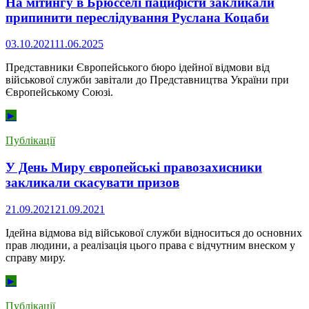
На мітингу в Брюсселі пацифісти закликали
припинити переслідування Руслана Коцаби
03.10.2021
11.06.2025
Представники Європейського бюро ідейної відмови від
військової служби завітали до Представництва України при
Європейському Союзі.
►
Публікації
У День Миру європейські правозахисники
закликали скасувати призов
21.09.2021
21.09.2021
Ідейна відмова від військової служби відноситься до основних
прав людини, а реалізація цього права є відчутним внеском у
справу миру.
►
Публікації