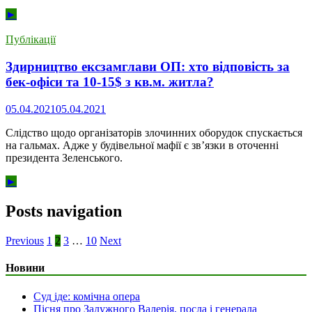
►
Публікації
Здирництво ексзамглави ОП: хто відповість за
бек-офіси та 10-15$ з кв.м. житла?
05.04.2021
05.04.2021
Слідство щодо організаторів злочинних оборудок спускається
на гальмах. Адже у будівельної мафії є зв’язки в оточенні
президента Зеленського.
►
Posts navigation
Previous
1
2
3
…
10
Next
Новини
Суд іде: комічна опера
Пісня про Залужного Валерія, посла і генерала