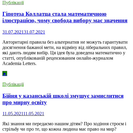
Публікації
Гіпотеза Коллатца стала математичною
ілюстрацією, чому свобода вибору має значення
31.07.2021
31.07.2021
Авторитарні правила без альтернатив не можуть гарантувати
досягнення бажаної мети, на відміну від ліберальних правил,
які дають людям вибір. Ця ідея була доведена математично у
статті, опублікованій рецензованим онлайн-журналом
Academia Letters.
►
Публікації
Бійня у казанській школі змушує замислитися
про мирну освіту
11.05.2021
11.05.2021
Які знання ми передаємо нашим дітям? Про ходіння строєм і
стрільбу чи про те, що кожна людина має право на мир?