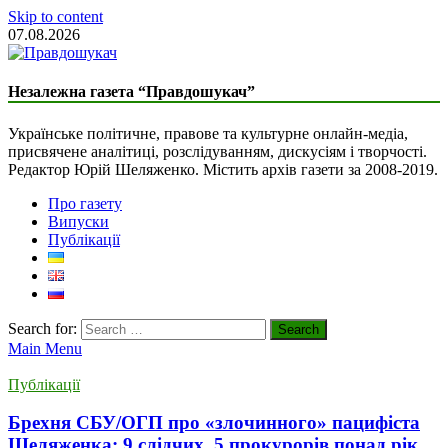
Skip to content
07.08.2026
Liberal Newspaper
Незалежна газета “Правдошукач”
The Truth Seeker
Українське політичне, правове та культурне онлайн-медіа,
присвячене аналітиці, розслідуванням, дискусіям і творчості.
Редактор Юрій Шеляженко. Містить архів газети за 2008-2019.
Про газету
Випуски
Публікації
Search for:
Main Menu
Публікації
Брехня СБУ/ОГП про «злочинного» пацифіста
Шеляженка: 9 слідчих, 5 прокурорів понад рік