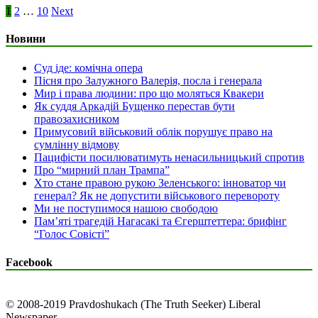
1
2
…
10
Next
Новини
Суд іде: комічна опера
Пісня про Залужного Валерія, посла і генерала
Мир і права людини: про що моляться Квакери
Як суддя Аркадій Бущенко перестав бути
правозахисником
Примусовий військовий облік порушує право на
сумлінну відмову
Пацифісти посилюватимуть ненасильницький спротив
Про “мирний план Трампа”
Хто стане правою рукою Зеленського: інноватор чи
генерал? Як не допустити військового перевороту
Ми не поступимося нашою свободою
Пам’яті трагедій Нагасакі та Єгерштеттера: брифінг
“Голос Совісті”
Facebook
© 2008-2019 Pravdoshukach (The Truth Seeker) Liberal
Newspaper.