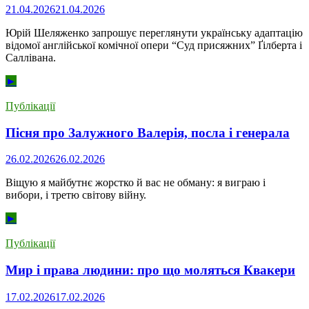
21.04.2026
21.04.2026
Юрій Шеляженко запрошує переглянути українську адаптацію
відомої англійської комічної опери “Суд присяжних” Ґілберта і
Саллівана.
►
Публікації
Пісня про Залужного Валерія, посла і генерала
26.02.2026
26.02.2026
Віщую я майбутнє жорстко й вас не обману: я виграю і
вибори, і третю світову війну.
►
Публікації
Мир і права людини: про що моляться Квакери
17.02.2026
17.02.2026