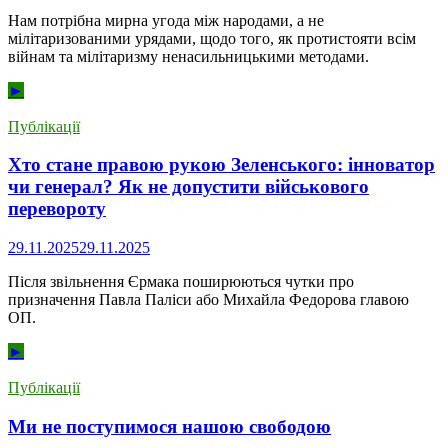
Нам потрібна мирна угода між народами, а не
мілітаризованими урядами, щодо того, як протистояти всім
війнам та мілітаризму ненасильницькими методами.
►
Публікації
Хто стане правою рукою Зеленського: інноватор
чи генерал? Як не допустити військового
перевороту
29.11.2025
29.11.2025
Після звільнення Єрмака поширюються чутки про
призначення Павла Паліси або Михайла Федорова главою
ОП.
►
Публікації
Ми не поступимося нашою свободою