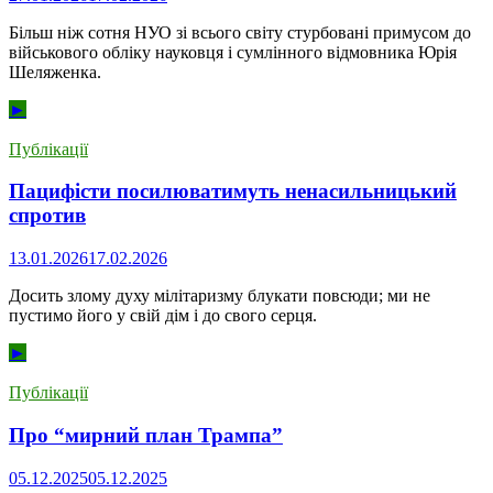
Більш ніж сотня НУО зі всього світу стурбовані примусом до
військового обліку науковця і сумлінного відмовника Юрія
Шеляженка.
►
Публікації
Пацифісти посилюватимуть ненасильницький
спротив
13.01.2026
17.02.2026
Досить злому духу мілітаризму блукати повсюди; ми не
пустимо його у свій дім і до свого серця.
►
Публікації
Про “мирний план Трампа”
05.12.2025
05.12.2025