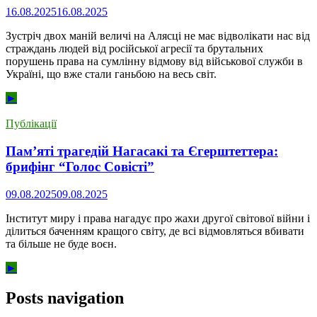
16.08.2025
16.08.2025
Зустріч двох маній величі на Алясці не має відволікати нас від
страждань людей від російської агресії та брутальних
порушень права на сумлінну відмову від військової служби в
Україні, що вже стали ганьбою на весь світ.
►
Публікації
Пам’яті трагедій Нагасакі та Єгерштеттера:
брифінг “Голос Совісті”
09.08.2025
09.08.2025
Інститут миру і права нагадує про жахи другої світової війни і
ділиться баченням кращого світу, де всі відмовляться вбивати
та більше не буде воєн.
►
Posts navigation