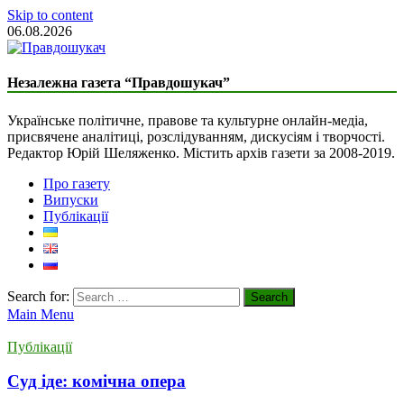
Skip to content
06.08.2026
Liberal Newspaper
Незалежна газета “Правдошукач”
The Truth Seeker
Українське політичне, правове та культурне онлайн-медіа,
присвячене аналітиці, розслідуванням, дискусіям і творчості.
Редактор Юрій Шеляженко. Містить архів газети за 2008-2019.
Про газету
Випуски
Публікації
Search for:
Main Menu
Публікації
Суд іде: комічна опера