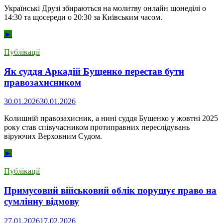
Українські Друзі збираються на молитву онлайн щонеділі о
14:30 та щосереди о 20:30 за Київським часом.
►
Публікації
Як суддя Аркадій Бущенко перестав бути
правозахисником
30.01.2026
30.01.2026
Колишній правозахисник, а нині суддя Бущенко у жовтні 2025
року став співучасником протиправних переслідувань
віруючих Верховним Судом.
►
Публікації
Примусовий військовий облік порушує право на
сумлінну відмову
27.01.2026
17.02.2026